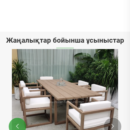
Skrmal Sectal Sectal Sova
Қосымша көру >>
Жаңалықтар бойынша ұсыныстар

