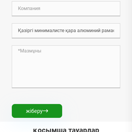
жіберу

қосымша тауарлар