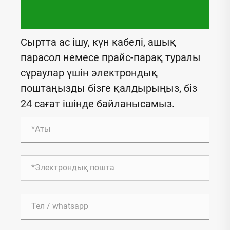
Сыртта ас ішу, күн кабелі, ашық
парасол немесе прайс-парақ туралы
сұраулар үшін электрондық
поштаңызды бізге қалдырыңыз, біз
24 сағат ішінде байланысамыз.