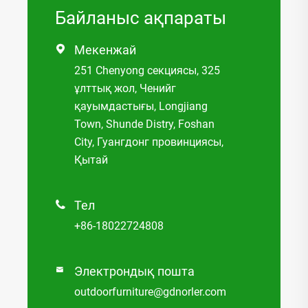
Байланыс ақпараты
Мекенжай

251 Chenyong секциясы, 325
ұлттық жол, Ченийг
қауымдастығы, Longjiang
Town, Shunde Distry, Foshan
City, Гуангдонг провинциясы,
Қытай
Тел

+86-18022724808
Электрондық пошта

outdoorfurniture@gdnorler.com