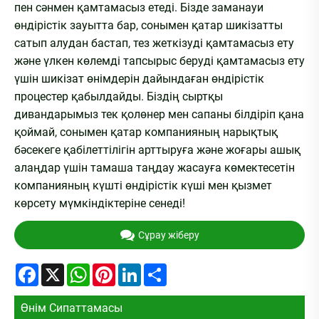
пен сәнмен қамтамасыз етеді. Бізде заманауи
өндірістік зауытта бар, сонымен қатар шикізатты
сатып алудан бастап, тез жеткізуді қамтамасыз ету
және үлкен көлемді тапсырыс беруді қамтамасыз ету
үшін шикізат өнімдерін дайындаған өндірістік
процестер қабылдайды. Біздің сыртқы
дивандарымыз тек қолөнер мен сапаны білдіріп қана
қоймай, сонымен қатар компанияның нарықтық
бәсекеге қабілеттілігін арттыруға және жоғары ашық
алаңдар үшін тамаша таңдау жасауға көмектесетін
компанияның күшті өндірістік күші мен қызмет
көрсету мүмкіндіктеріне сенеді!
Сұрау жіберу
Facebook
X
WhatsApp
Pinterest
LinkedIn
Share
Өнім Сипаттамасы