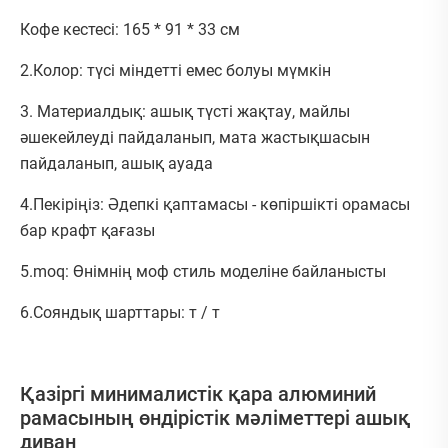
Кофе кестесі: 165 * 91 * 33 см
2.Колор: түсі міндетті емес болуы мүмкін
3. Материалдық: ашық түсті жақтау, майлы
әшекейлеуді пайдаланып, мата жастықшасын
пайдаланып, ашық ауада
4.Пекіріңіз: Әдепкі қаптамасы - көпіршікті орамасы
бар крафт қағазы
5.moq: Өнімнің моф стиль моделіне байланысты
6.Сояндық шарттары: т / т
Қазіргі минималистік қара алюминий
рамасының өндірістік мәліметтері ашық
диван