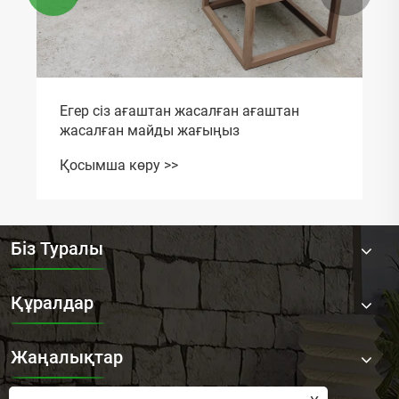
Егер сіз ағаштан жасалған ағаштан
жасалған майды жағыңыз
Қосымша көру >>
Біз Туралы
Құралдар
Жаңалықтар