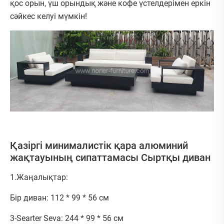
қос орын, үш орындық және кофе үстелдерімен еркін
сәйкес келуі мүмкін!
Қазіргі минималистік қара алюминий
жақтауының сипаттамасы Сыртқы диван
1.Жаңалықтар:
Бір диван: 112 * 99 * 56 см
3-Searter Seva: 244 * 99 * 56 см