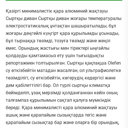
Қазіргі минималистік қара алюминий жақтауы
Сыртқы диван Сыртқы диван жоғары температуралы
электростатикалық ұнтақтан шашыратылады, бұл
жоғары деңгейлі күңгірт қара құрылымды ұсынады,
бұл тырнаққа төзімді, тозуға төзімді және жеңіл
емес. Орындық жастығы мен тіректері ыңғайлы
қолдауды қамтамасыз ету үшін тығыздықты
репортажмен толтырылған. Сыртқы қақпақша Olefen
су өткізбейтін матадан жасалған, ол ультрафиолетке
төзімділігі, су өткізбейтін, көгерудің кедергісі және
дем қабілеттілігі бар. Ол түрлі сыртқы климатқа
бейімделіп, ұзақ мерзімді қолданғаннан кейін оның
талғампаз құрылымын сақтап қалуға мүмкіндік
береді. Қара минималисті қара алюминий жақтауы
ашық және қарапайым сызықтарда тегіс және
қарапайым сызықтар бар және оларға бір орындық,