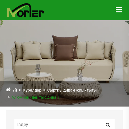
Үй
Құралдар
Сыртқы диван жиынтығы
Алюминийден тыс диван