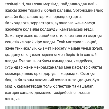
төзімділігі, оны ұзақ мерзімді пайдаланудан кейін
жақсы және тұрақты болып қалады. Эргономикалық
дизайн бар, алаяқтар мен орындықтарға,
балкондарға, террастарға, аулаларға және басқа
жерлерге қолайлы қолдауды қамтамасыз етеді.
Заманауи және қарапайым стиль кез-келген сыртқы
кеңістікке оңай кіре алады. Teak материалы оңай,
және техникалық қызмет көрсету майын үнемі жуып,
қолдану оның жылтырлығы мен беріктігін сақтай
алады. Бұл жиын отбасы жиындары, кездейсоқ
сусындар және мейрамханалар мен кафелер сияқты
коммерциялық орындар үшін жарамды. Сыртқы
бақша балконы алюминий жолағын таңдаңыз, бұл
біздің қызметтердің толық спектрін тамашалап,
жоғары сапалы демалыс тәжірибесінен ләззат
алыңыз.