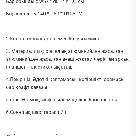
Бар орындық: w57 * d61 * h105 см
Бар кестесі: w140 * D80 * H105CM
2.Колор: түсі міндетті емес болуы мүмкін
3. Материалдық: орындық алюминийден жасалған
алюминийден жасалған ағаш жақтау + өрілген арқан,
планшет - пластикалық ағаш
4.Пекіріңіз: Әдепкі қаптамасы - көпіршікті орамасы
бар крафт қағазы
5.moq: Өнімнің моф стиль моделіне байланысты
6.Сояндық шарттары: т / т