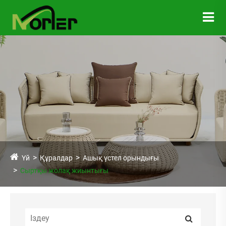
Үй
Құралдар
Ашық үстел орындығы
Сыртқы жолақ жиынтығы