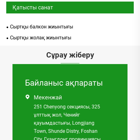
Қатысты санат
Сыртқы балкон жиынтығы
Сыртқы жолақ жиынтығы
Сұрау жіберу
Байланыс ақпараты
Мекенжай

251 Chenyong секциясы, 325
ұлттық жол, Ченийг
қауымдастығы, Longjiang
Town, Shunde Distry, Foshan
City, Гуангдонг провинциясы,