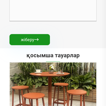
жіберу

қосымша тауарлар