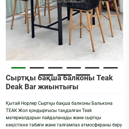
Сыртқы бақша балконы Teak
Deak Bar жиынтығы
Қытай Норлер Сыртқы бақша балконы Балькона
ТЕАК Жол қондырғысы таңдалған Teak
материалдарын пайдаланады және сыртқы
кеңістікке табиғи және талғампаз атмосфераны беру