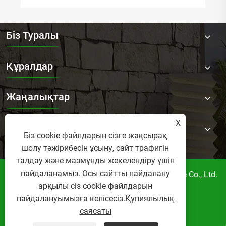
Біз Туралы
Құралдар
Жаңалықтар
X
Бізбен Хабарласыңы
Біз cookie файлдарын сізге жақсырақ
шолу тәжірибесін ұсыну, сайт трафигін
талдау және мазмұнды жекелендіру үшін
пайдаланамыз. Осы сайтты пайдалану
Авторлық құқық © 2025 Foshan Norler Fangiate Co., Ltd.
арқылы сіз cookie файлдарын
Барлық құқықтар қорғалған.
пайдалануымызға келісесіз.
Құпиялылық
Links
Sitemap
RSS
XML
саясаты
Құпиялылық саясаты