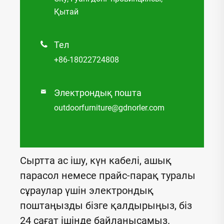
Қытай
Тел

+86-18022724808
Электрондық пошта

outdoorfurniture@gdnorler.com
Сыртта ас ішу, күн кабелі, ашық
парасол немесе прайс-парақ туралы
сұраулар үшін электрондық
поштаңызды бізге қалдырыңыз, біз
24 сағат ішінде байланысамыз.