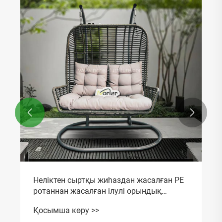


Неліктен сыртқы жиһаздан жасалған PE
ротаннан жасалған ілулі орындық
заманауи ашық ауада өмір сүру үшін
Қосымша көру >>
тамаша таңдау болып табылады