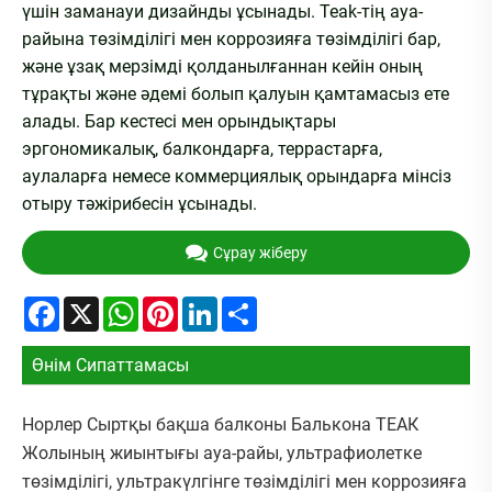
үшін заманауи дизайнды ұсынады. Teak-тің ауа-
райына төзімділігі мен коррозияға төзімділігі бар,
және ұзақ мерзімді қолданылғаннан кейін оның
тұрақты және әдемі болып қалуын қамтамасыз ете
алады. Бар кестесі мен орындықтары
эргономикалық, балкондарға, террастарға,
аулаларға немесе коммерциялық орындарға мінсіз
отыру тәжірибесін ұсынады.
Сұрау жіберу
Facebook
X
WhatsApp
Pinterest
LinkedIn
Share
Өнім Сипаттамасы
Норлер Сыртқы бақша балконы Балькона ТЕАК
Жолының жиынтығы ауа-райы, ультрафиолетке
төзімділігі, ультракүлгінге төзімділігі мен коррозияға